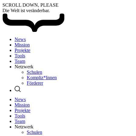
SCROLL DOWN, PLEASE
Die Welt ist veränderbar.
News
Mission
Projekte
Tools
Team
Netzwerk
Schulen
Kompliz*Innen
Förderer
News
Mission
Projekte
Tools
Team
Netzwerk
Schulen