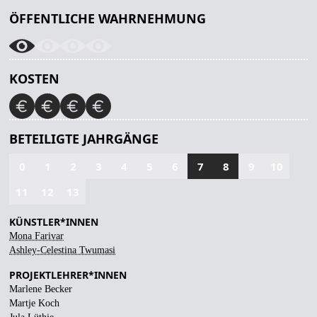
ÖFFENTLICHE WAHRNEHMUNG
KOSTEN
BETEILIGTE JAHRGÄNGE
0
1
2
3
4
5
6
7
8
9
10
11
12
13
KÜNSTLER*INNEN
Mona Farivar
Ashley-Celestina Twumasi
PROJEKTLEHRER*INNEN
Marlene Becker
Martje Koch