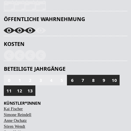
ÖFFENTLICHE WAHRNEHMUNG
KOSTEN
BETEILIGTE JAHRGÄNGE
0
1
2
3
4
5
6
7
8
9
10
11
12
13
KÜNSTLER*INNEN
Kai Fischer
Simone Reindell
Anne Oschatz
Sören Wendt