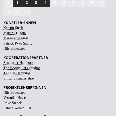
0
1
2
3
4
5
6
7
8
9
10
11
12
13
KÜNSTLER*INNEN
Kerstin Steeb
Martin D'Costa
Margarethe Mast
Patrick Pyke Salmy
Nils Bodenstedt
KOOPERATIONSPARTNER
Staatsoper Hamburg
The Boogie Park Studios
TUSCH Hamburg
Stiftung Kinderjahre
PROJEKTLEHRER*INNEN
Nils Bodenstedt
Veronika Hesse
Imke Siebels
Sabine Wesemüller