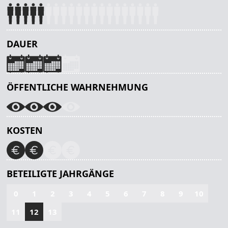
DAUER
ÖFFENTLICHE WAHRNEHMUNG
KOSTEN
BETEILIGTE JAHRGÄNGE
0
1
2
3
4
5
6
7
8
9
10
11
12
13