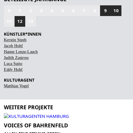
0
1
2
3
4
5
6
7
8
9
10
11
12
13
KÜNSTLER*INNEN
Kerstin Steeb
Jacob Hohf
Hanne Lenze-Lauch
Judith Zastrow
Luca Sutto
Eddy Hohf
KULTURAGENT
Matthias Vogel
WEITERE PROJEKTE
VOICES OF BAHRENFELD