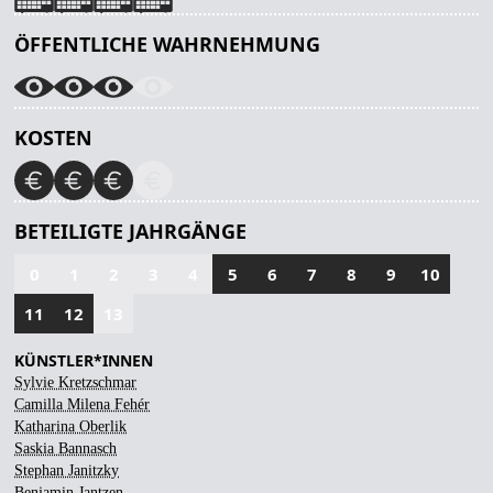
ÖFFENTLICHE WAHRNEHMUNG
KOSTEN
BETEILIGTE JAHRGÄNGE
0
1
2
3
4
5
6
7
8
9
10
11
12
13
KÜNSTLER*INNEN
Sylvie Kretzschmar
Camilla Milena Fehér
Katharina Oberlik
Saskia Bannasch
Stephan Janitzky
Benjamin Jantzen