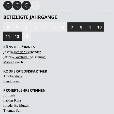
BETEILIGTE JAHRGÄNGE
0
1
2
3
4
5
6
7
8
9
10
11
12
13
KÜNSTLER*INNEN
Joshua Hedrich Fernandez
Jeffrey-Gottfred Owusuansah
Mable Preach
KOOPERATIONSPARTNER
Trockendock
Fundbureau
PROJEKTLEHRER*INNEN
Jul Kula
Fabian Kula
Friederike Murzin
Thomas Sur